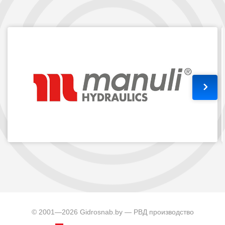
© 2001—2026 Gidrosnab.by — РВД производство