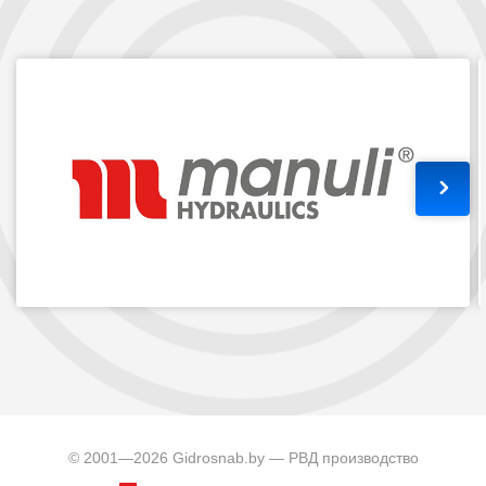
© 2001—2026 Gidrosnab.by — РВД производство