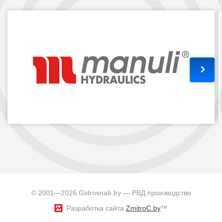
© 2001—2026 Gidrosnab.by — РВД производство
Разработка сайта
ZmitroC.by
™