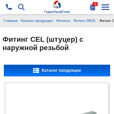
0
Найти
+375 29 178-87-77
/
/
/
/
Главная
Каталог продукции
Фитинги
Фитинг DKOL
Фитинг 
chikalov@gidrosnab.by
Фитинг CEL (штуцер) с
+375 44 741-14-15
наружной резьбой
vanagel@gidrosnab.by
+375 29 177-14-15
Каталог продукции
dubchak@gidrosnab.by
+375 1716 9-000-9