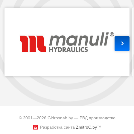
© 2001—2026 Gidrosnab.by — РВД производство
Разработка сайта
ZmitroC.by
™