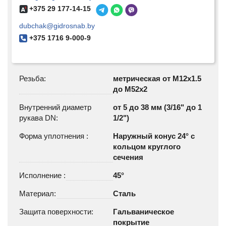
+375 29 177-14-15
dubchak@gidrosnab.by
+375 1716 9-000-9
Резьба:
метрическая от M12x1.5
до М52х2
Внутренний диаметр
от 5 до 38 мм (3/16" до 1
рукава DN:
1/2")
Форма уплотнения :
Наружный конус 24° с
кольцом круглого
сечения
Исполнение :
45°
Материал:
Сталь
Защита поверхности:
Гальваническое
покрытие