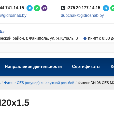
44 741-14-15
+375 29 177-14-15
@gidrosnab.by
dubchak@gidrosnab.by
б»
нский район, г. Фаниполь, ул. Я.Купалы 3
пн-пт с 8:30 д
Направления деятельности
Сертификаты
К
/
/
S
Фитинг CES (штуцер) с наружной резьбой
Фитинг DN 08 CES M
20x1.5