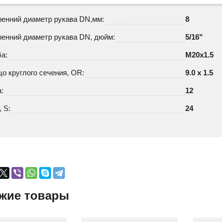
ренний диаметр рукава DN,мм:
8
ренний диаметр рукава DN, дюйм:
5/16"
а:
М20х1.5
о круглого сечения, OR:
9.0 x 1.5
:
12
 S:
24
жие товары