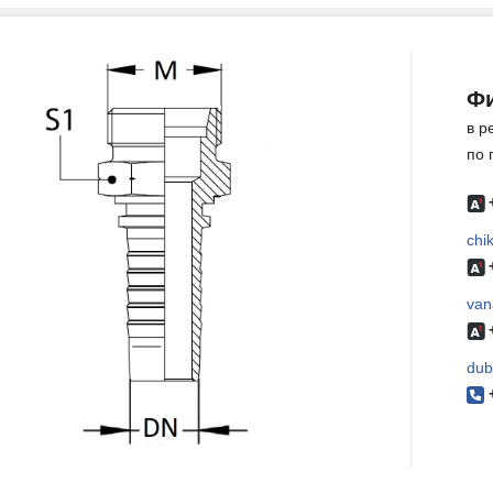
Фи
в р
по 
chi
van
dub