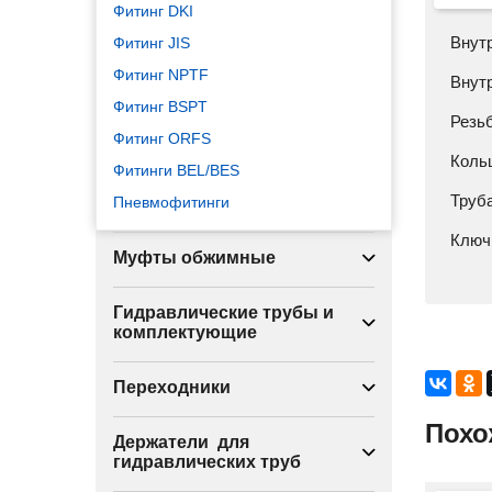
Фитинг DKI
Внут
Фитинг JIS
Фитинг NPTF
Внут
Фитинг BSPT
Резьб
Фитинг ORFS
Кольц
Фитинги BEL/BES
Труба
Пневмофитинги
Ключ,
Муфты обжимные
Гидравлические трубы и
комплектующие
Переходники
Похо
Держатели для
гидравлических труб