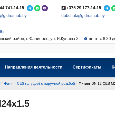
44 741-14-15
+375 29 177-14-15
@gidrosnab.by
dubchak@gidrosnab.by
б»
нский район, г. Фаниполь, ул. Я.Купалы 3
пн-пт с 8:30 д
Направления деятельности
Сертификаты
К
/
/
S
Фитинг CES (штуцер) с наружной резьбой
Фитинг DN 12 CES M
24x1.5