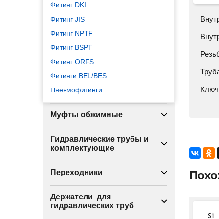
Фитинг DKI
Внут
Фитинг JIS
Фитинг NPTF
Внут
Фитинг BSPT
Резьб
Фитинг ORFS
Труба
Фитинги BEL/BES
Ключ,
Пневмофитинги
Муфты обжимные
Гидравлические трубы и
комплектующие
Переходники
Похо
Держатели для
гидравлических труб