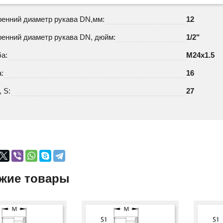
ренний диаметр рукава DN,мм:
12
ренний диаметр рукава DN, дюйм:
1/2"
а:
М24х1.5
:
16
 S:
27
жие товары