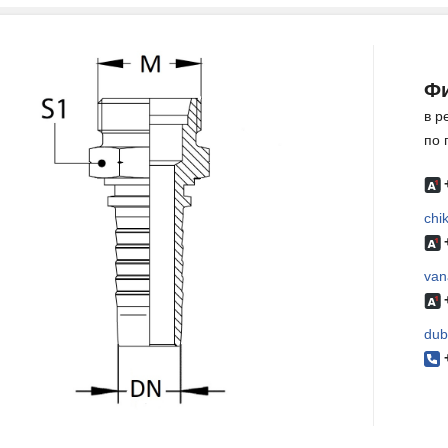
Фи
в р
по 
chi
van
dub