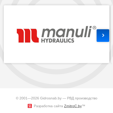
© 2001—2026 Gidrosnab.by — РВД производство
Разработка сайта
ZmitroC.by
™