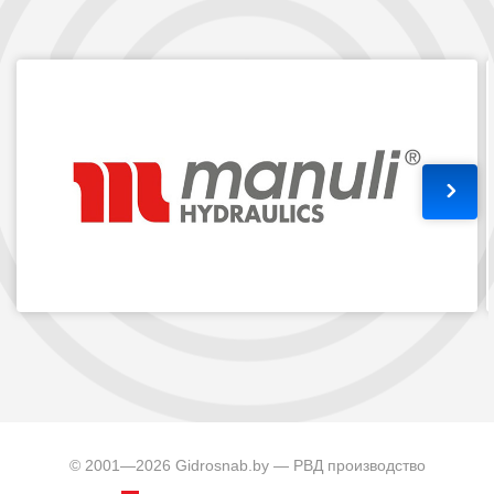
© 2001—2026 Gidrosnab.by — РВД производство