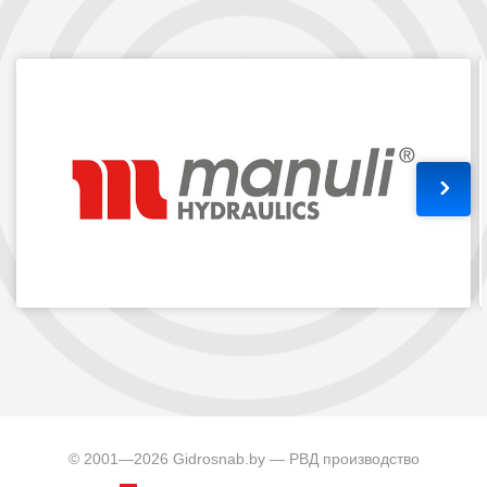
© 2001—2026 Gidrosnab.by — РВД производство