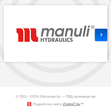
© 2001—2026 Gidrosnab.by — РВД производство
Разработка сайта
ZmitroC.by
™