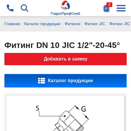
0
Найти
+375 29 178-87-77
/
/
/
/
Главная
Каталог продукции
Фитинги
Фитинг JIC
Фитинг JIC
chikalov@gidrosnab.by
Фитинг DN 10 JIC 1/2"-20-45°
+375 44 741-14-15
Добавить в заявку
vanagel@gidrosnab.by
+375 29 177-14-15
Каталог продукции
dubchak@gidrosnab.by
+375 1716 9-000-9