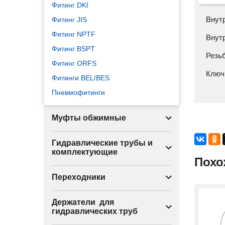
Фитинг DKI
Внут
Фитинг JIS
Фитинг NPTF
Внут
Фитинг BSPT
Резьб
Фитинг ORFS
Ключ,
Фитинги BEL/BES
Пневмофитинги
Муфты обжимные
Гидравлические трубы и
комплектующие
Похо
Переходники
Держатели для
гидравлических труб