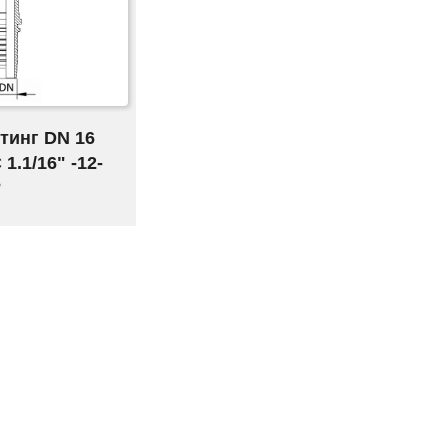
тинг DN 16
 1.1/16" -12-
°