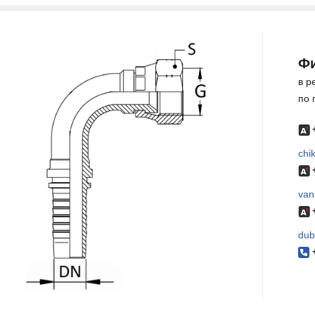
Фи
в р
по 
chi
van
dub