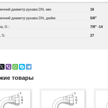
ренний диаметр рукава DN, мм:
16
ренний диаметр рукава DN, дюйм:
5/8"
а, G :
7/8" -14
 S:
27
жие товары