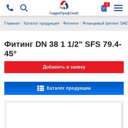
0
Найти
+375 29 178-87-77
/
/
/
Главная
Каталог продукции
Фитинги
Фланцевый фитинг SAE
chikalov@gidrosnab.by
Фитинг DN 38 1 1/2" SFS 79.4-
+375 44 741-14-15
45°
vanagel@gidrosnab.by
Добавить в заявку
+375 29 177-14-15
dubchak@gidrosnab.by
Каталог продукции
+375 1716 9-000-9