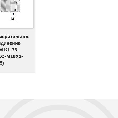
мерительное
единение
M KL 35
KO-M16X2-
5)