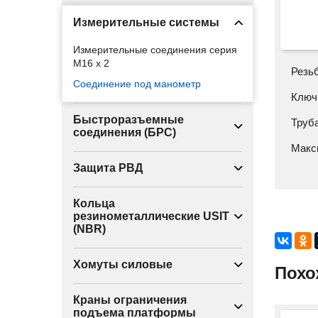
Измерительные системы
Измерительные соединения серия
M16 x 2
Резь
Соединение под манометр
Ключ
Быстроразъемные
Труба
соединения (БРС)
Макс
Защита РВД
Кольца
резинометаллические USIT
(NBR)
Хомуты силовые
Похо
Краны ограничения
подъема платформы