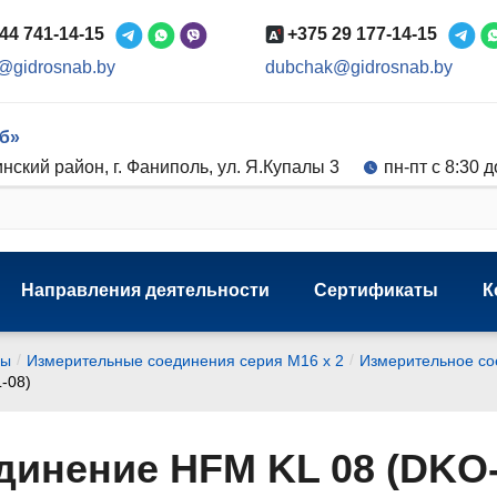
44 741-14-15
+375 29 177-14-15
@gidrosnab.by
dubchak@gidrosnab.by
б»
нский район, г. Фаниполь, ул. Я.Купалы 3
пн-пт с 8:30 д
Направления деятельности
Сертификаты
К
/
/
мы
Измерительные соединения серия M16 x 2
Измерительное с
-08)
динение HFM KL 08 (DKO