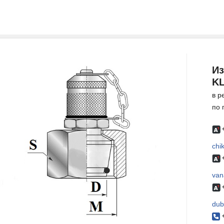
Из
KL
в р
по 
chi
van
dub