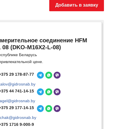
Добавить в заявку
мерительное соединение HFM
 08 (DKO-M16X2-L-08)
еспублике Беларусь
привлекательной цене.
+375 29 178-87-77
kalov@gidrosnab.by
+375 44 741-14-15
agel@gidrosnab.by
+375 29 177-14-15
chak@gidrosnab.by
+375 1716 9-000-9