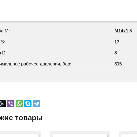
ба M:
M14х1.5
 S:
17
 D:
8
имальное рабочее давления, бар:
315
жие товары