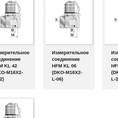
мерительное
Измерительное
Из
единение
соединение
со
M KL 42
HFM KL 06
HF
KO-M16X2-
(DKO-M16X2-
(D
2)
L-06)
L-2