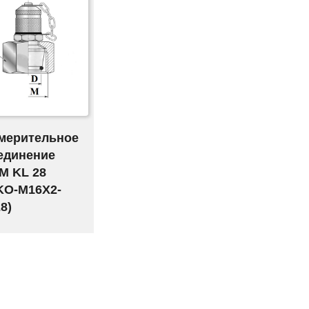
мерительное
единение
M KL 28
KO-M16X2-
8)