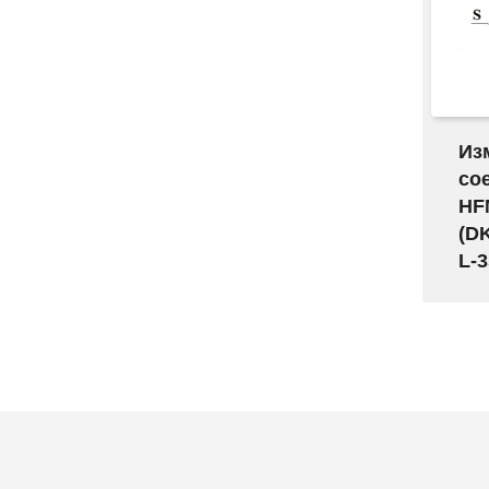
Из
со
HF
(D
L-3