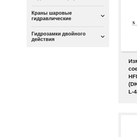
Краны шаровые
гидравлические
Гидрозамки двойного
действия
Из
со
HF
(D
L-4