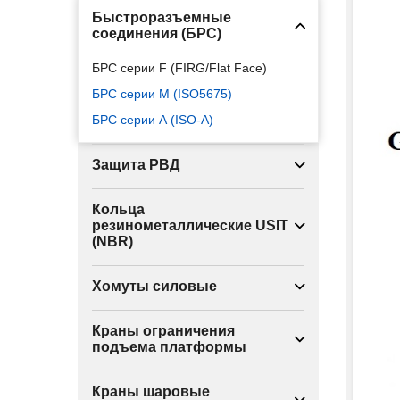
Быстроразъемные
соединения (БРС)
БРС серии F (FIRG/Flat Face)
БРС серии М (ISO5675)
БРС серии А (ISO-A)
Защита РВД
Кольца
резинометаллические USIT
(NBR)
Хомуты силовые
Краны ограничения
подъема платформы
Краны шаровые