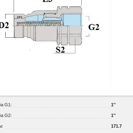
ба G1:
1''
ба G2:
1''
м:
171.7