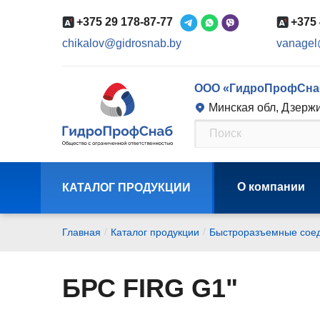
+375 29 178-87-77
+375 
chikalov@gidrosnab.by
vanagel
ООО «ГидроПрофСна
Минская обл, Дзержи
О компании
КАТАЛОГ ПРОДУКЦИИ
/
/
Главная
Каталог продукции
Быстроразъемные соед
БРС FIRG G1"