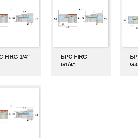
С FIRG 1/4"
БРС FIRG
БР
G1/4"
G3