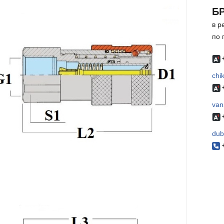
БР
в р
по 
chi
van
dub