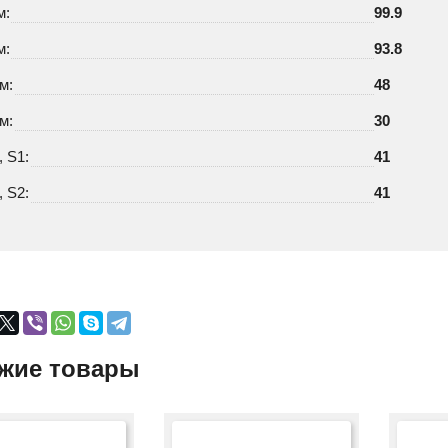
м:
99.9
м:
93.8
м:
48
м:
30
 S1:
41
 S2:
41
жие товары