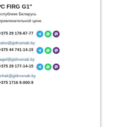
С FIRG G1"
еспублике Беларусь
привлекательной цене.
+375 29 178-87-77
kalov@gidrosnab.by
+375 44 741-14-15
agel@gidrosnab.by
+375 29 177-14-15
chak@gidrosnab.by
+375 1716 9-000-9