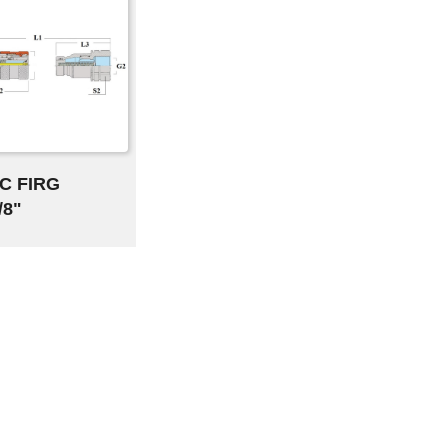
С FIRG
/8"