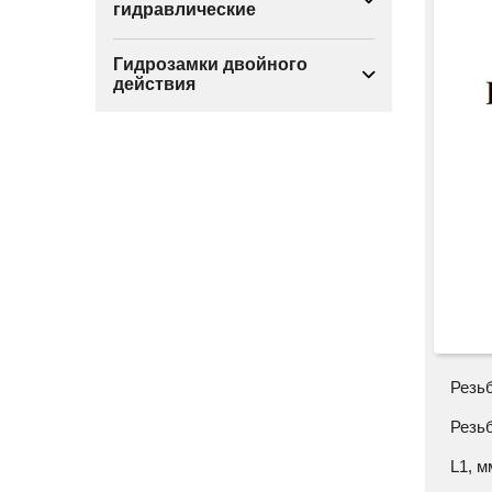
гидравлические
Гидрозамки двойного
действия
Резь
Резь
L1, м