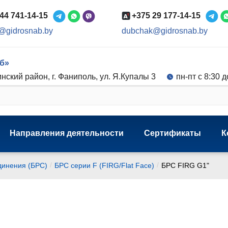
44 741-14-15
+375 29 177-14-15
@gidrosnab.by
dubchak@gidrosnab.by
б»
нский район, г. Фаниполь, ул. Я.Купалы 3
пн-пт с 8:30 д
Направления деятельности
Сертификаты
К
/
/
инения (БРС)
БРС серии F (FIRG/Flat Face)
БРС FIRG G1"