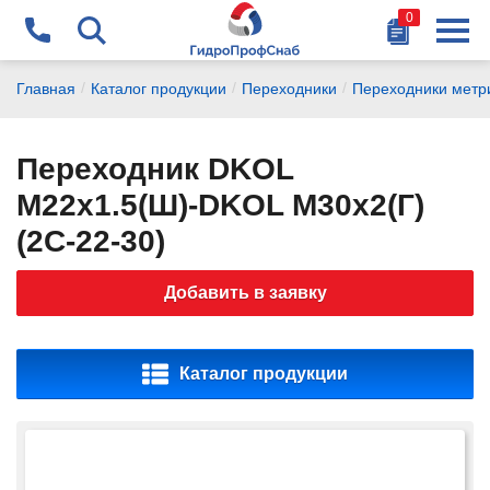
0
Найти
+375 29 178-87-77
/
/
/
Главная
Каталог продукции
Переходники
Переходники метр
chikalov@gidrosnab.by
Переходник DKOL
+375 44 741-14-15
M22х1.5(Ш)-DKOL M30х2(Г)
vanagel@gidrosnab.by
(2C-22-30)
+375 29 177-14-15
Добавить в заявку
dubchak@gidrosnab.by
+375 1716 9-000-9
Каталог продукции