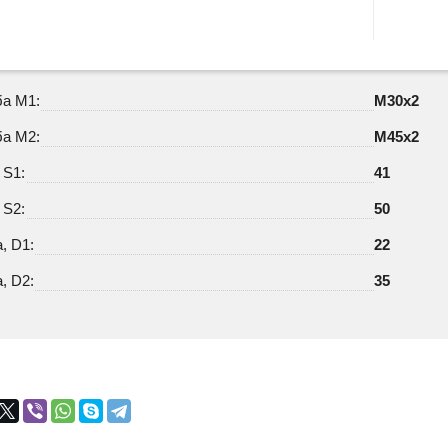
ба М1:
M30х2
ба М2:
M45х2
 S1:
41
 S2:
50
, D1:
22
, D2:
35