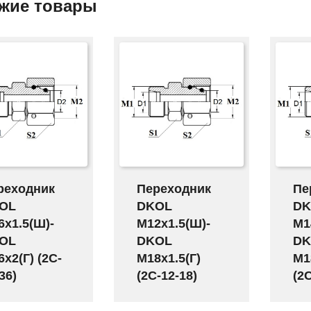
жие товары
реходник
Переходник
Пе
OL
DKOL
DK
6х1.5(Ш)-
M12х1.5(Ш)-
M1
OL
DKOL
DK
х2(Г) (2C-
M18х1.5(Г)
M1
36)
(2C-12-18)
(2