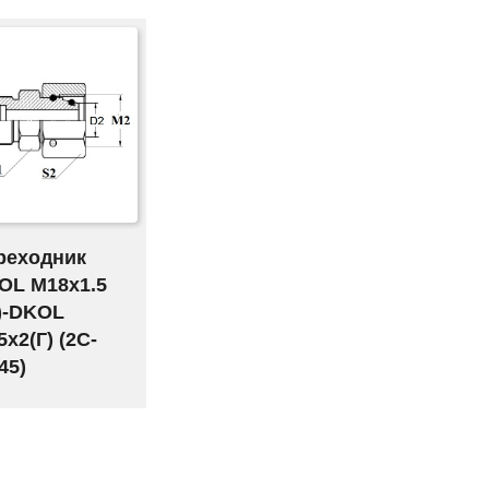
реходник
OL M18х1.5
)-DKOL
х2(Г) (2C-
45)