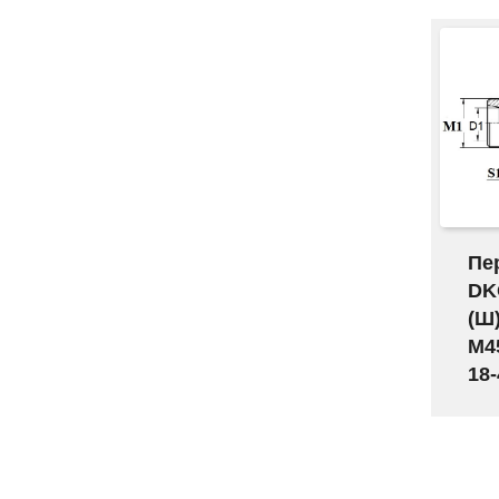
Пе
DK
(Ш
M45
18-