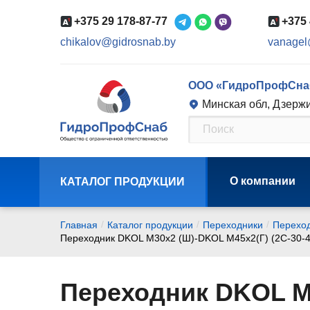
+375 29 178-87-77
+375 
chikalov@gidrosnab.by
vanagel
ООО «ГидроПрофСна
Минская обл, Дзержи
О компании
КАТАЛОГ ПРОДУКЦИИ
/
/
/
Главная
Каталог продукции
Переходники
Переход
Переходник DKOL M30х2 (Ш)-DKOL M45х2(Г) (2C-30-4
Переходник DKOL M3