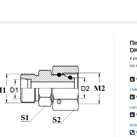
Пе
DK
в р
по 
chi
van
dub