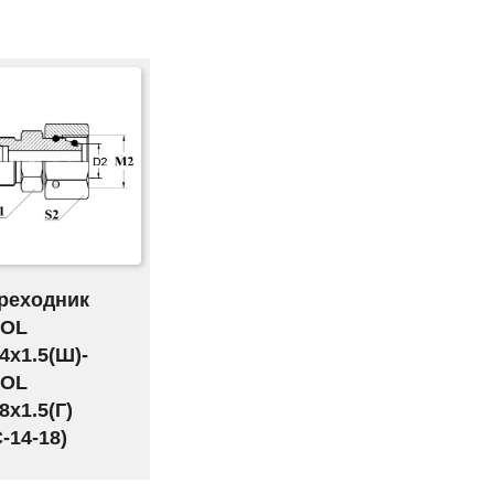
реходник
OL
4х1.5(Ш)-
OL
8х1.5(Г)
C-14-18)