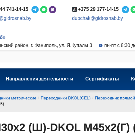
44 741-14-15
+375 29 177-14-15
@gidrosnab.by
dubchak@gidrosnab.by
б»
нский район, г. Фаниполь, ул. Я.Купалы 3
пн-пт с 8:30 д
Направления деятельности
Сертификаты
К
/
/
ники метрические
Переходники DKOL(CEL)
Переходник прямой
5)
0х2 (Ш)-DKOL M45х2(Г) (