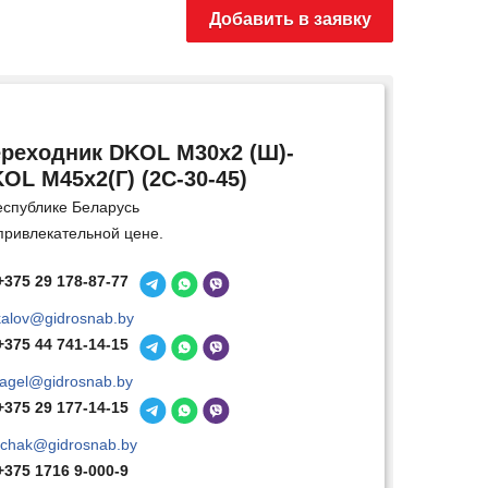
Добавить в заявку
реходник DKOL M30х2 (Ш)-
OL M45х2(Г) (2C-30-45)
еспублике Беларусь
привлекательной цене.
+375 29 178-87-77
kalov@gidrosnab.by
+375 44 741-14-15
agel@gidrosnab.by
+375 29 177-14-15
chak@gidrosnab.by
+375 1716 9-000-9