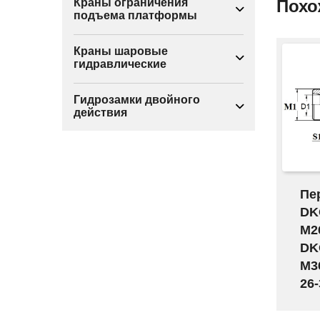
Краны ограничения
Похо
подъема платформы
Краны шаровые
гидравлические
Гидрозамки двойного
действия
Пе
DK
M2
DK
M36
26-