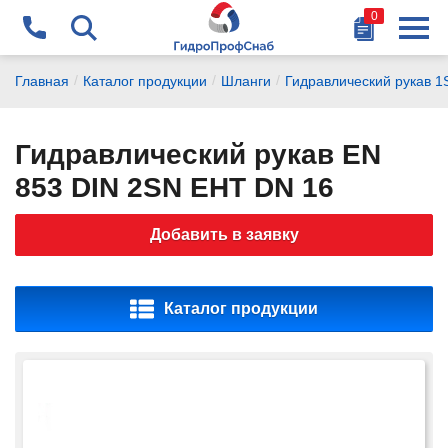
0
Найти
+375 29 178-87-77
/
/
/
Главная
Каталог продукции
Шланги
Гидравлический рукав 1
chikalov@gidrosnab.by
Гидравлический рукав EN
+375 44 741-14-15
853 DIN 2SN EHT DN 16
vanagel@gidrosnab.by
Добавить в заявку
+375 29 177-14-15
dubchak@gidrosnab.by
Каталог продукции
+375 1716 9-000-9