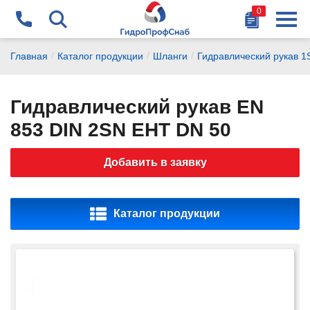
0
Найти
+375 29 178-87-77
/
/
/
Главная
Каталог продукции
Шланги
Гидравлический рукав 1
chikalov@gidrosnab.by
Гидравлический рукав EN
+375 44 741-14-15
853 DIN 2SN EHT DN 50
vanagel@gidrosnab.by
Добавить в заявку
+375 29 177-14-15
dubchak@gidrosnab.by
Каталог продукции
+375 1716 9-000-9