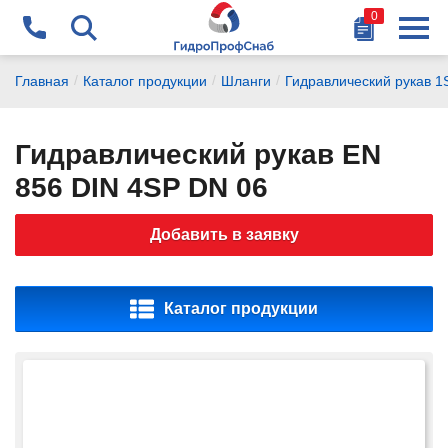
0
Найти
+375 29 178-87-77
/
/
/
Главная
Каталог продукции
Шланги
Гидравлический рукав 1
chikalov@gidrosnab.by
Гидравлический рукав EN
+375 44 741-14-15
856 DIN 4SP DN 06
vanagel@gidrosnab.by
Добавить в заявку
+375 29 177-14-15
dubchak@gidrosnab.by
Каталог продукции
+375 1716 9-000-9