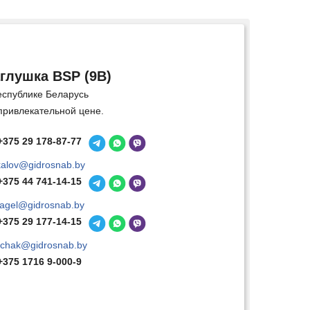
глушка BSP (9B)
еспублике Беларусь
привлекательной цене.
+375 29 178-87-77
kalov@gidrosnab.by
+375 44 741-14-15
agel@gidrosnab.by
+375 29 177-14-15
chak@gidrosnab.by
+375 1716 9-000-9