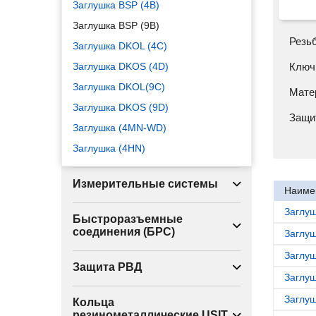
Заглушка BSP (4B)
Заглушка BSP (9B)
Резь
Заглушка DKOL (4C)
Заглушка DKOS (4D)
Ключ
Заглушка DKOL(9C)
Мате
Заглушка DKOS (9D)
Защи
Заглушка (4MN-WD)
Заглушка (4HN)
Измерительные системы
Наиме
Заглуш
Быстроразъемные
соединения (БРС)
Заглуш
Заглуш
Защита РВД
Заглуш
Заглуш
Кольца
резинометаллические USIT