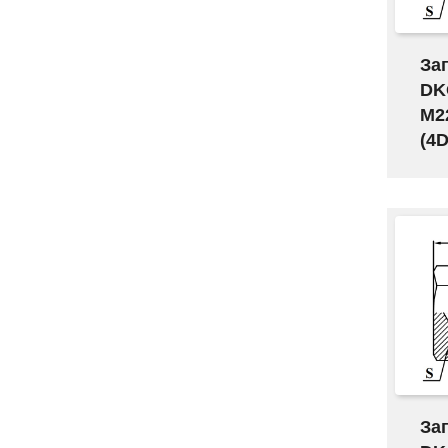
За
DK
M2
(4D
За