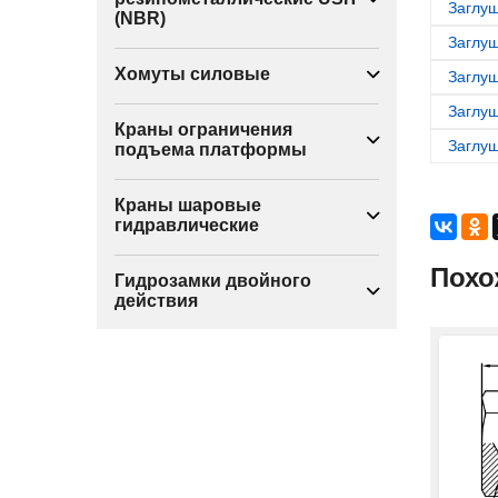
Заглуш
(NBR)
Заглуш
Хомуты силовые
Заглуш
Заглуш
Краны ограничения
Заглуш
подъема платформы
Краны шаровые
гидравлические
Похо
Гидрозамки двойного
действия