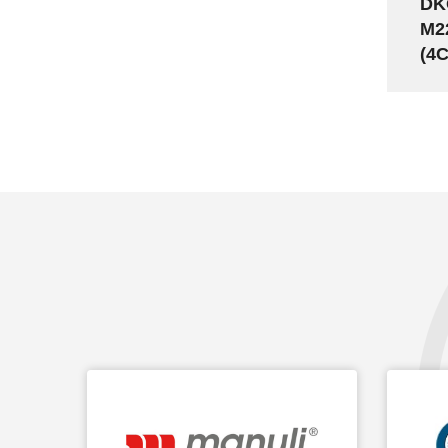
DK
M2
(4C