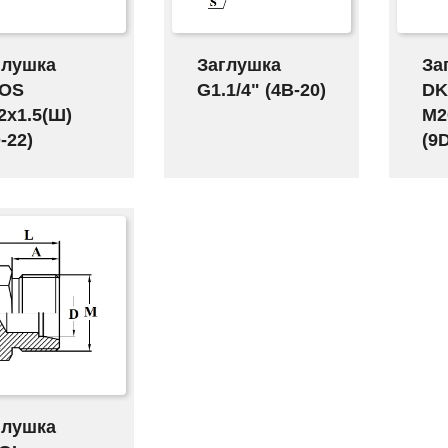
глушка
Заглушка
За
OS
G1.1/4" (4B-20)
DK
2x1.5(Ш)
M2
-22)
(9
глушка