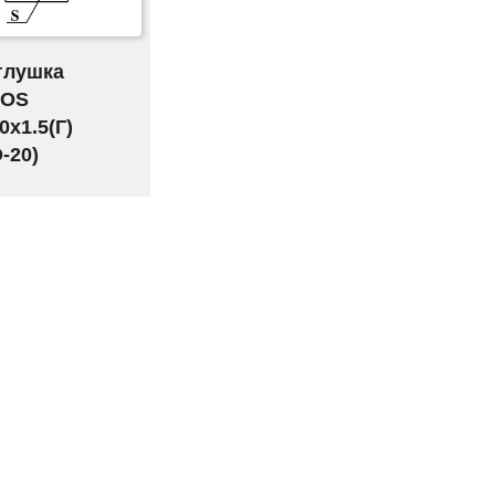
глушка
OS
0x1.5(Г)
D-20)