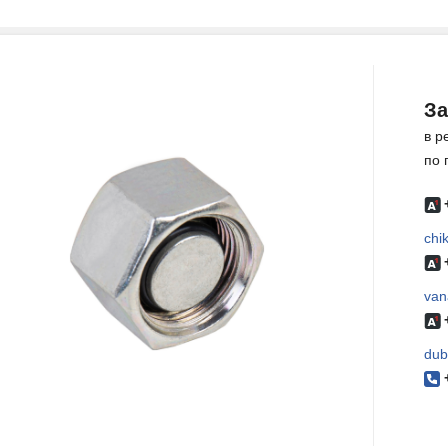
За
в р
по 
chi
van
dub