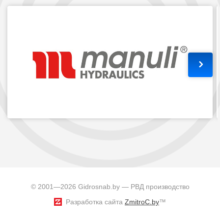
© 2001—2026 Gidrosnab.by — РВД производство
Разработка сайта
ZmitroC.by
™